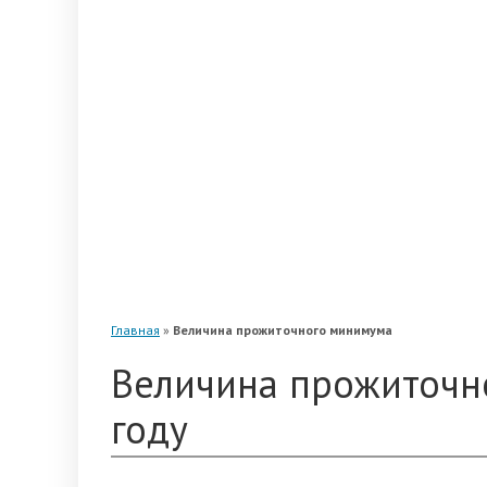
«Альянс»
«Благосостояние»
«Промагрофонд»
«Стальфонд»
«Телеком-Союз»
«Магнит»
«Нефтегарант»
«Газфонд»
«Электроэнергетики»
«Европейский»
Главная
»
Величина прожиточного минимума
Величина прожиточн
году