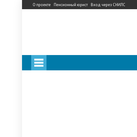
О проекте
Пенсионный юрист
Вход через СНИЛС
Личный кабинет
Калькулятор пенсии
Личный кабинет
Калькулятор пенсии
Запись на прием в ПФ
Телефон горячей линии
Прожиточный минимум
НПФ
«Сбербанк»
«Кит Финанс»