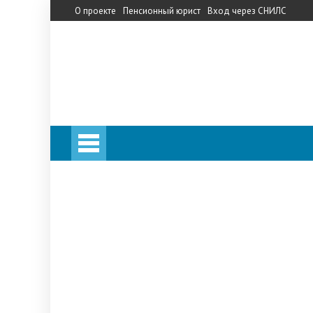
О проекте
Пенсионный юрист
Вход через СНИЛС
Личный кабинет
Калькулятор пенсии
Личный кабинет
Калькулятор пенсии
Запись на прием в ПФ
Телефон горячей линии
Прожиточный минимум
НПФ
«Сбербанк»
«Кит Финанс»