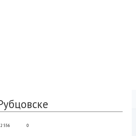
Рубцовске
2 556
0