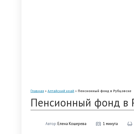
«Альянс»
«Благосостояние»
«Промагрофонд»
«Стальфонд»
«Телеком-Союз»
«Магнит»
«Нефтегарант»
«Газфонд»
«Электроэнергетики»
«Европейский»
Главная
»
Алтайский край
»
Пенсионный фонд в Рубцовске
Пенсионный фонд в 
Автор:
Елена Кошерева
1 минута