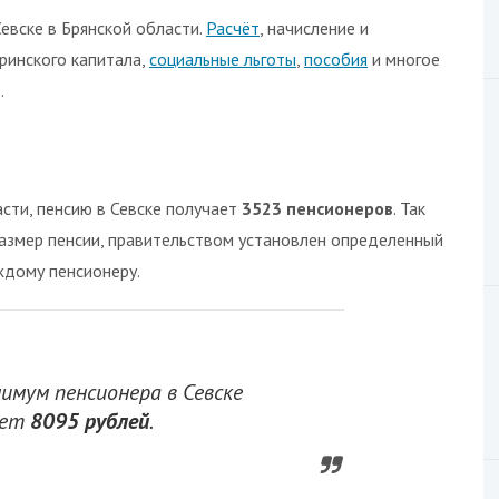
вске в Брянской области.
Расчёт
, начисление и
ринского капитала,
социальные льготы
,
пособия
и многое
.
сти, пенсию в Севске получает
3523 пенсионеров
. Так
размер пенсии, правительством установлен определенный
ждому пенсионеру.
мум пенсионера в Севске
яет
8095 рублей
.