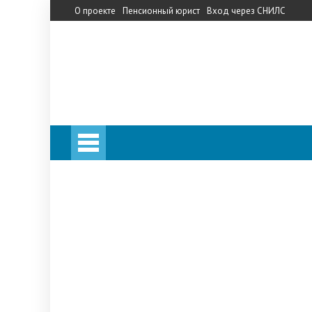
О проекте
Пенсионный юрист
Вход через СНИЛС
Личный кабинет
Калькулятор пенсии
Личный кабинет
Калькулятор пенсии
Запись на прием в ПФ
Телефон горячей линии
Прожиточный минимум
НПФ
«Сбербанк»
«Кит Финанс»