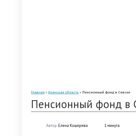
«Альянс»
«Благосостояние»
«Промагрофонд»
«Стальфонд»
«Телеком-Союз»
«Магнит»
«Нефтегарант»
«Газфонд»
«Электроэнергетики»
«Европейский»
Главная
»
Брянская область
»
Пенсионный фонд в Севске
Пенсионный фонд в 
Автор:
Елена Кошерева
1 минута