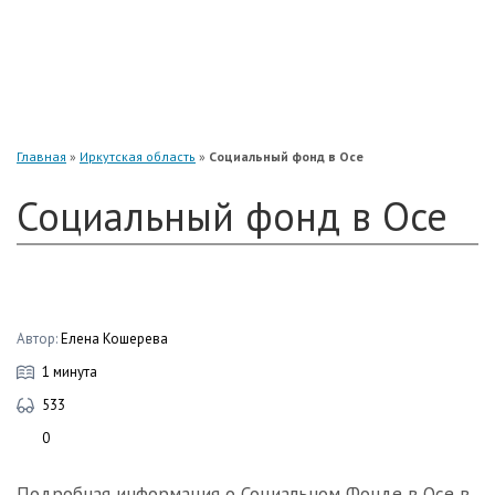
«Нефтегарант»
«Газфонд»
«Электроэнергетики»
«Европейский»
Главная
»
Иркутская область
»
Социальный фонд в Осе
Социальный фонд в Осе
Автор:
Елена Кошерева
1 минута
533
0
Подробная информация о Социальном Фонде в Осе в