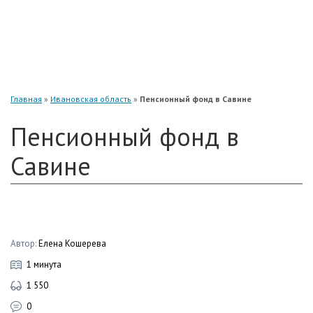
«Нефтегарант»
«Газфонд»
«Электроэнергетики»
«Европейский»
Главная
»
Ивановская область
»
Пенсионный фонд в Савине
Пенсионный фонд в
Савине
Автор:
Елена Кошерева
1 минута
1 550
0