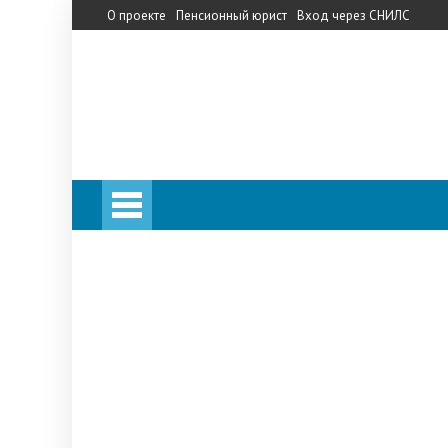
О проекте
Пенсионный юрист
Вход через СНИЛС
Личный кабинет
Калькулятор пенсии
Личный кабинет
Калькулятор пенсии
Запись на прием в ПФ
Телефон горячей линии
Прожиточный минимум
НПФ
«Сбербанк»
«Кит Финанс»