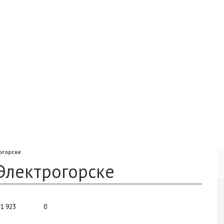
огорске
Электрогорске
1 923
0