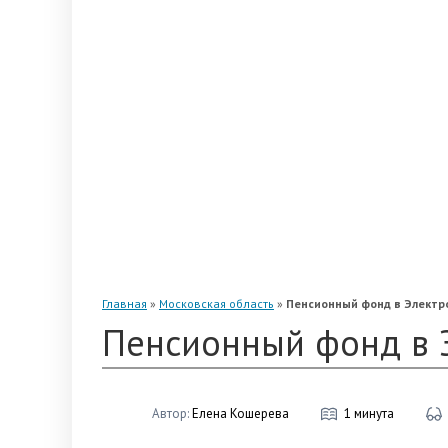
«Альянс»
«Благосостояние»
«Промагрофонд»
«Стальфонд»
«Телеком-Союз»
«Магнит»
«Нефтегарант»
«Газфонд»
«Электроэнергетики»
«Европейский»
Главная
»
Московская область
»
Пенсионный фонд в Электр
Пенсионный фонд в 
Автор:
Елена Кошерева
1 минута