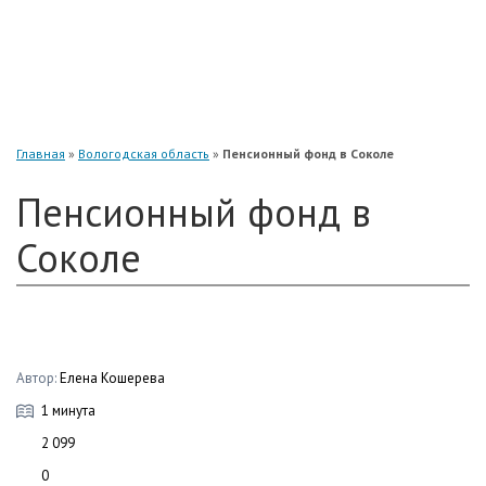
«Нефтегарант»
«Газфонд»
«Электроэнергетики»
«Европейский»
Главная
»
Вологодская область
»
Пенсионный фонд в Соколе
Пенсионный фонд в
Соколе
Автор:
Елена Кошерева
1 минута
2 099
0