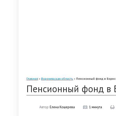
«Альянс»
«Благосостояние»
«Промагрофонд»
«Стальфонд»
«Телеком-Союз»
«Магнит»
«Нефтегарант»
«Газфонд»
«Электроэнергетики»
«Европейский»
Главная
»
Воронежская область
»
Пенсионный фонд в Борис
Пенсионный фонд в 
Автор:
Елена Кошерева
1 минута