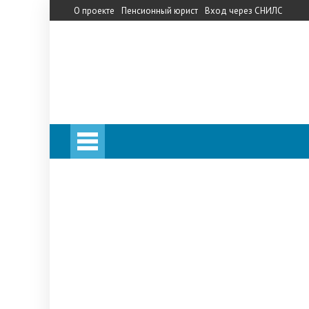
О проекте
Пенсионный юрист
Вход через СНИЛС
Личный кабинет
Калькулятор пенсии
Личный кабинет
Калькулятор пенсии
Запись на прием в ПФ
Телефон горячей линии
Прожиточный минимум
НПФ
«Сбербанк»
«Кит Финанс»