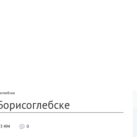
оглебске
Борисоглебске
3 494
0