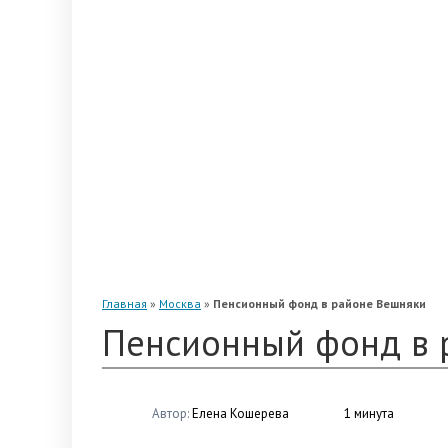
«Альянс»
«Благосостояние»
«Промагрофонд»
«Стальфонд»
«Телеком-Союз»
«Магнит»
«Нефтегарант»
«Газфонд»
«Электроэнергетики»
«Европейский»
Главная
»
Москва
»
Пенсионный фонд в районе Вешняки
Пенсионный фонд в 
Автор:
Елена Кошерева
1 минута