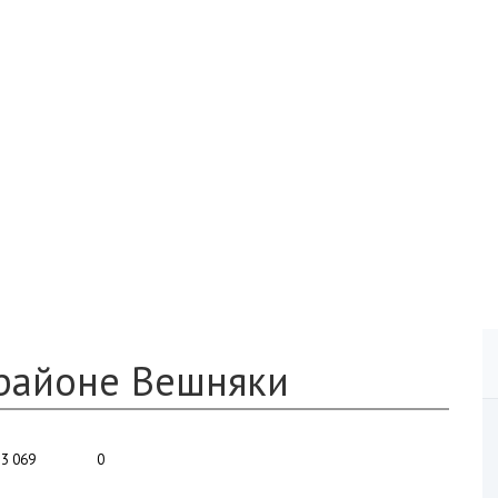
районе Вешняки
3 069
0