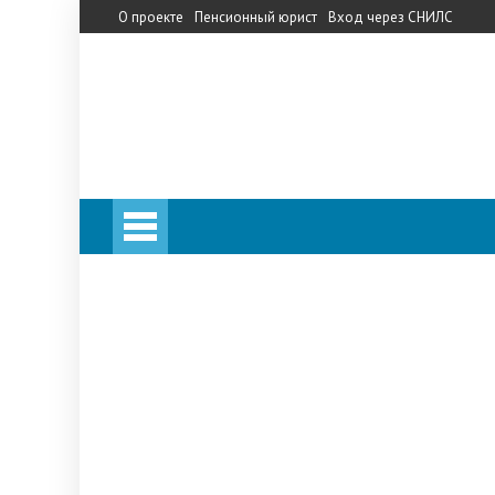
О проекте
Пенсионный юрист
Вход через СНИЛС
Личный кабинет
Калькулятор пенсии
Личный кабинет
Калькулятор пенсии
Запись на прием в ПФ
Телефон горячей линии
Прожиточный минимум
НПФ
«Сбербанк»
«Кит Финанс»