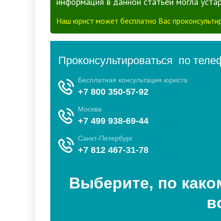
информация в данной статьей могла устар
Наш юрист может бесплатно Вас проконсультир