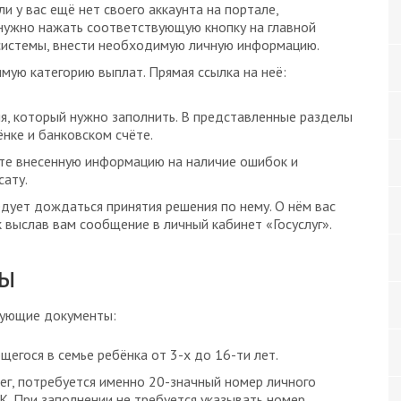
ли у вас ещё нет своего аккаунта на портале,
 нужно нажать соответствующую кнопку на главной
м системы, внести необходимую личную информацию.
мую категорию выплат. Прямая ссылка на неё:
ия, который нужно заполнить. В представленные разделы
нке и банковском счёте.
ьте внесенную информацию на наличие ошибок и
сату.
дует дождаться принятия решения по нему. О нём вас
 выслав вам сообщение в личный кабинет «Госуслуг».
ы
дующие документы:
егося в семье ребёнка от 3-х до 16-ти лет.
ег, потребуется именно 20-значный номер личного
К. При заполнении не требуется указывать номер