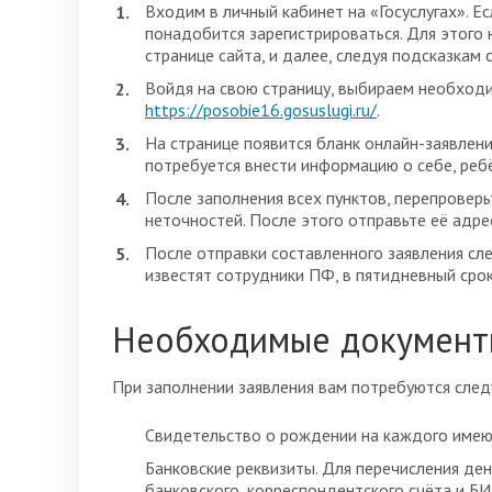
Входим в личный кабинет на «Госуслугах». Ес
понадобится зарегистрироваться. Для этого
странице сайта, и далее, следуя подсказка
Войдя на свою страницу, выбираем необходи
https://posobie16.gosuslugi.ru/
.
На странице появится бланк онлайн-заявлен
потребуется внести информацию о себе, ребё
После заполнения всех пунктов, перепровер
неточностей. После этого отправьте её адре
После отправки составленного заявления сле
известят сотрудники ПФ, в пятидневный срок
Необходимые документ
При заполнении заявления вам потребуются сле
Свидетельство о рождении на каждого имеющ
Банковские реквизиты. Для перечисления ден
банковского, корреспондентского счёта и БИ