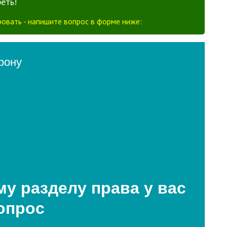
еть!
овать - напишите вопрос в форме ниже: