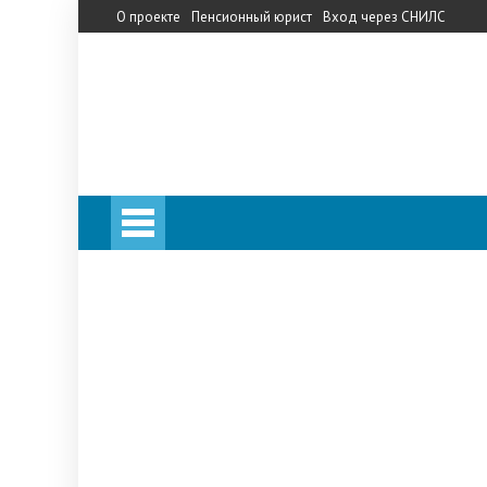
О проекте
Пенсионный юрист
Вход через СНИЛС
Личный кабинет
Калькулятор пенсии
Личный кабинет
Калькулятор пенсии
Запись на прием в ПФ
Телефон горячей линии
Прожиточный минимум
НПФ
«Сбербанк»
«Кит Финанс»