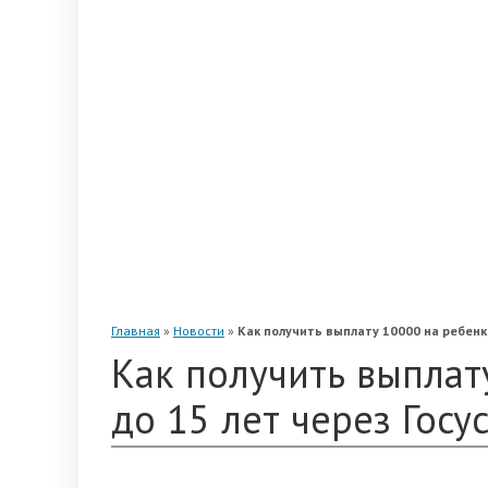
«Альянс»
«Благосостояние»
«Промагрофонд»
«Стальфонд»
«Телеком-Союз»
«Магнит»
«Нефтегарант»
«Газфонд»
«Электроэнергетики»
«Европейский»
Главная
»
Новости
»
Как получить выплату 10000 на ребенка
Как получить выплат
до 15 лет через Госу