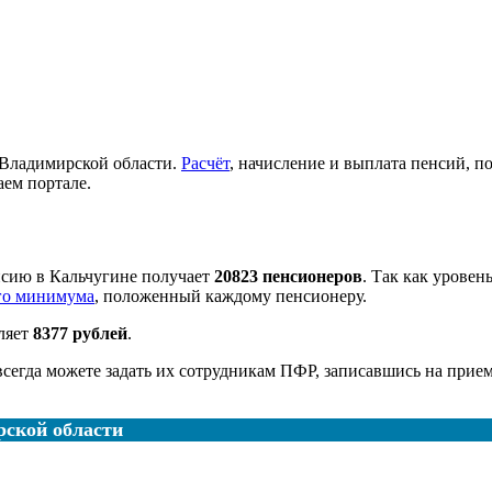
Владимирской области.
Расчёт
, начисление и выплата пенсий, п
аем портале.
нсию в Кальчугине получает
20823 пенсионеров
. Так как уровен
го минимума
, положенный каждому пенсионеру.
ляет
8377 рублей
.
 всегда можете задать их сотрудникам ПФР, записавшись на прие
ской области