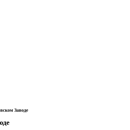
вском Заводе
оде