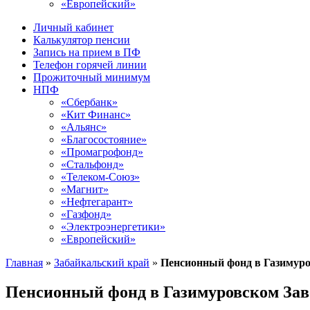
«Европейский»
Личный кабинет
Калькулятор пенсии
Запись на прием в ПФ
Телефон горячей линии
Прожиточный минимум
НПФ
«Сбербанк»
«Кит Финанс»
«Альянс»
«Благосостояние»
«Промагрофонд»
«Стальфонд»
«Телеком-Союз»
«Магнит»
«Нефтегарант»
«Газфонд»
«Электроэнергетики»
«Европейский»
Главная
»
Забайкальский край
»
Пенсионный фонд в Газимуро
Пенсионный фонд в Газимуровском Зав