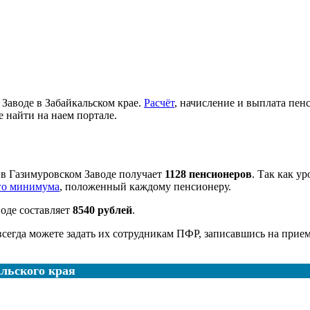
аводе в Забайкальском крае.
Расчёт
, начисление и выплата пен
е найти на наем портале.
 в Газимуровском Заводе получает
1128 пенсионеров
. Так как у
го минимума
, положенный каждому пенсионеру.
оде составляет
8540 рублей
.
 всегда можете задать их сотрудникам ПФР, записавшись на прие
льского края