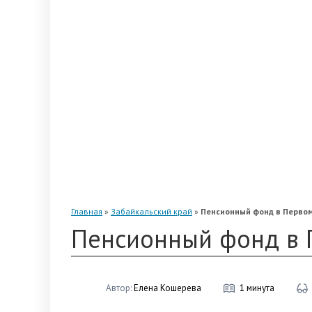
«Альянс»
«Благосостояние»
«Промагрофонд»
«Стальфонд»
«Телеком-Союз»
«Магнит»
«Нефтегарант»
«Газфонд»
«Электроэнергетики»
«Европейский»
Главная
»
Забайкальский край
»
Пенсионный фонд в Перво
Пенсионный фонд в
Автор:
Елена Кошерева
1 минута