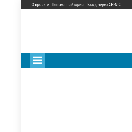
О проекте
Пенсионный юрист
Вход через СНИЛС
Личный кабинет
Калькулятор пенсии
Личный кабинет
Калькулятор пенсии
Запись на прием в ПФ
Телефон горячей линии
Прожиточный минимум
НПФ
«Сбербанк»
«Кит Финанс»