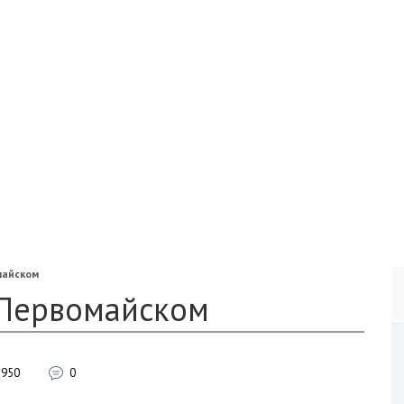
майском
 Первомайском
950
0