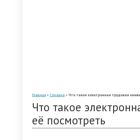
«Альянс»
«Благосостояние»
«Промагрофонд»
«Стальфонд»
«Телеком-Союз»
«Магнит»
«Нефтегарант»
«Газфонд»
«Электроэнергетики»
«Европейский»
Главная
»
Справка
»
Что такое электронная трудовая книжк
Что такое электронн
её посмотреть