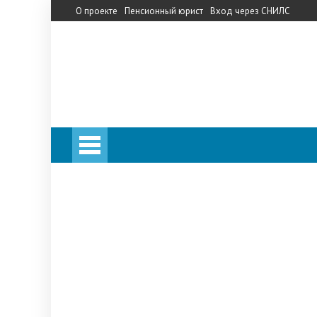
О проекте
Пенсионный юрист
Вход через СНИЛС
Личный кабинет
Калькулятор пенсии
Личный кабинет
Калькулятор пенсии
Запись на прием в ПФ
Телефон горячей линии
Прожиточный минимум
НПФ
«Сбербанк»
«Кит Финанс»